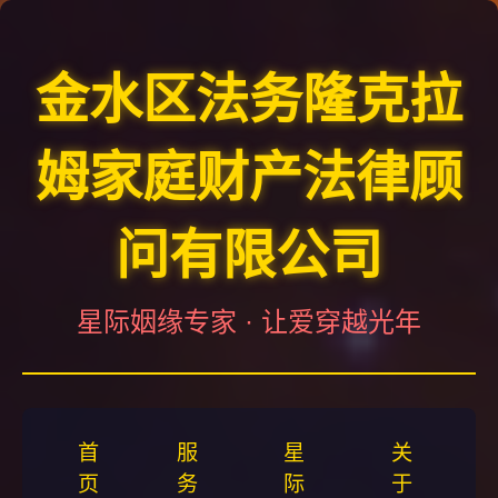
金水区法务隆克拉
姆家庭财产法律顾
问有限公司
星际姻缘专家 · 让爱穿越光年
首
服
星
关
页
务
际
于