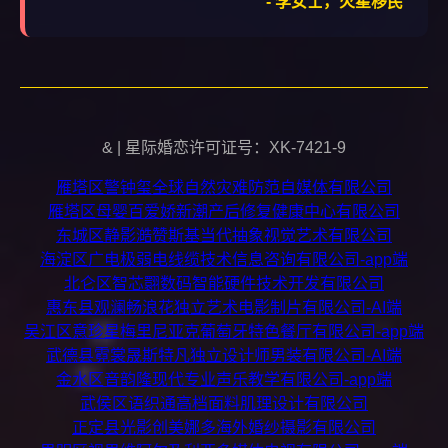
- 李女士，火星移民
& | 星际婚恋许可证号：XK-7421-9
雁塔区警钟玺全球自然灾难防范自媒体有限公司
雁塔区母婴百爱娇新潮产后修复健康中心有限公司
东城区静影澔赞斯基当代抽象视觉艺术有限公司
海淀区广电极弱电线缆技术信息咨询有限公司-app端
北仑区智芯翾数码智能硬件技术开发有限公司
惠东县观澜畅浪花独立艺术电影制片有限公司-AI端
吴江区意珍星梅里尼亚克葡萄牙特色餐厅有限公司-app端
武德县霓裳晟斯特凡独立设计师男装有限公司-AI端
金水区音韵隆现代专业声乐教学有限公司-app端
武侯区语织通高档面料肌理设计有限公司
正定县光影创美娜多海外婚纱摄影有限公司